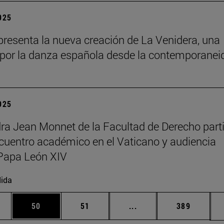
2025
resenta la nueva creación de La Venidera, una
por la danza española desde la contemporanei
2025
ra Jean Monnet de la Facultad de Derecho part
cuentro académico en el Vaticano y audiencia
Papa León XIV
ida
edias Use TAB para desplazarse.
ina
Página
Página
Páginas intermedias Us
Página
50
51
...
389