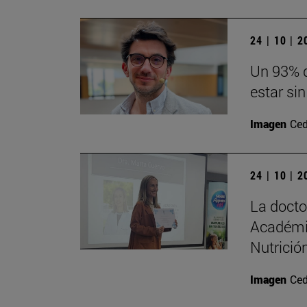
24 | 10 | 
Un 93% d
estar sin
Imagen
Ced
24 | 10 | 
La doct
Académi
Nutrición
Imagen
Ced