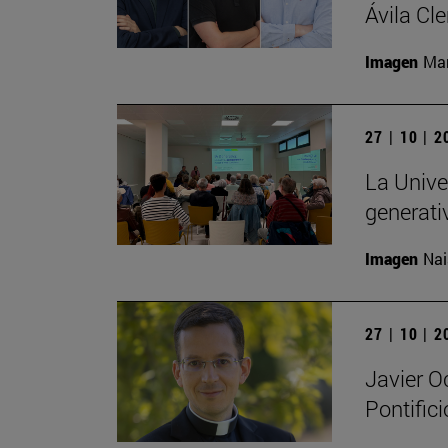
Ávila Cl
Imagen
Man
27 | 10 | 
La Univer
generati
Imagen
Nai
27 | 10 | 
Javier O
Pontific