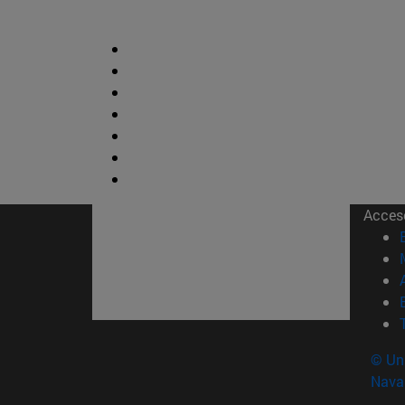
Acces
© Uni
Nava