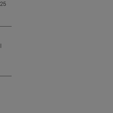
–25
l