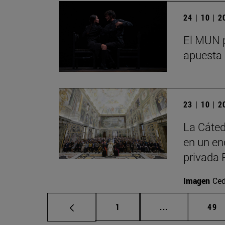
24 | 10 | 
El MUN p
apuesta 
23 | 10 | 
La Cáted
en un en
privada 
Imagen
Ced
Página
Páginas interm
Pág
1
...
49