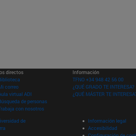
os directos
Información
(abre en nueva ventana)
Biblioteca
TFNO +34 948 42 56 00
(abre en nueva ventana)
Mi correo
¿QUÉ GRADO TE INTERESA?
(abre en nueva ventana)
Aula virtual ADI
¿QUÉ MÁSTER TE INTERESA
(abre en nueva ventana)
Búsqueda de personas
(abre en nueva ventana)
Trabaja con nosotros
versidad de
Información legal
rra
Accesibilidad
Configuración de coo