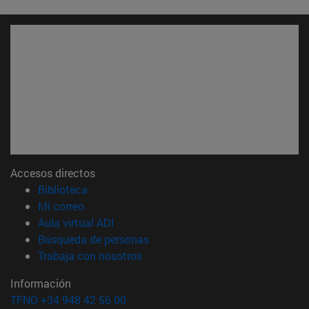
Accesos directos
(abre en nueva ventana)
Biblioteca
(abre en nueva ventana)
Mi correo
(abre en nueva ventana)
Aula virtual ADI
(abre en nueva ventana)
Búsqueda de personas
(abre en nueva ventana)
Trabaja con nosotros
Información
TFNO +34 948 42 56 00