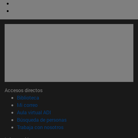
Accesos directos
(abre en nueva ventana)
Biblioteca
(abre en nueva ventana)
Mi correo
(abre en nueva ventana)
Aula virtual ADI
(abre en nueva ventana)
Búsqueda de personas
(abre en nueva ventana)
Trabaja con nosotros