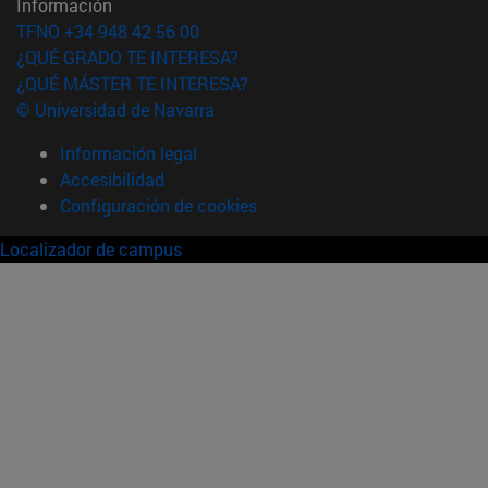
Información
TFNO +34 948 42 56 00
¿QUÉ GRADO TE INTERESA?
¿QUÉ MÁSTER TE INTERESA?
© Universidad de Navarra
Información legal
Accesibilidad
Configuración de cookies
Localizador de campus