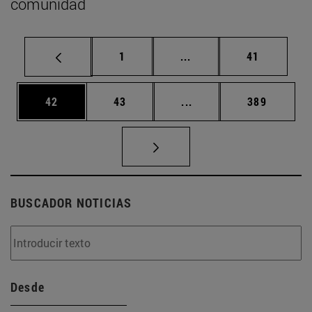
comunidad
Página
Páginas intermedias Us
Página
1
...
41
Página
Página
Páginas intermedias U
Página
42
43
...
389
BUSCADOR NOTICIAS
Desde