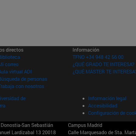
os directos
Información
(abre en nueva ventana)
Biblioteca
TFNO +34 948 42 56 00
(abre en nueva ventana)
Mi correo
¿QUÉ GRADO TE INTERESA?
(abre en nueva ventana)
Aula virtual ADI
¿QUÉ MÁSTER TE INTERESA
(abre en nueva ventana)
Búsqueda de personas
(abre en nueva ventana)
Trabaja con nosotros
versidad de
Información legal
rra
Accesibilidad
Configuración de coo
Donostia-San Sebastián
Campus Madrid
anuel Lardizabal 13 20018
Calle Marquesado de Sta. Marta