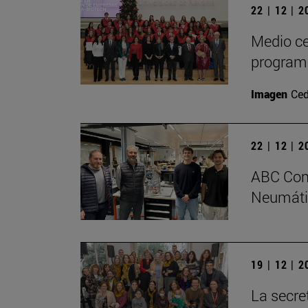
22 | 12 | 
Medio ce
program
Imagen
Ced
22 | 12 | 
ABC Comp
Neumátic
19 | 12 | 
La secre