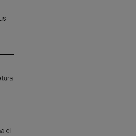
us
atura
a el