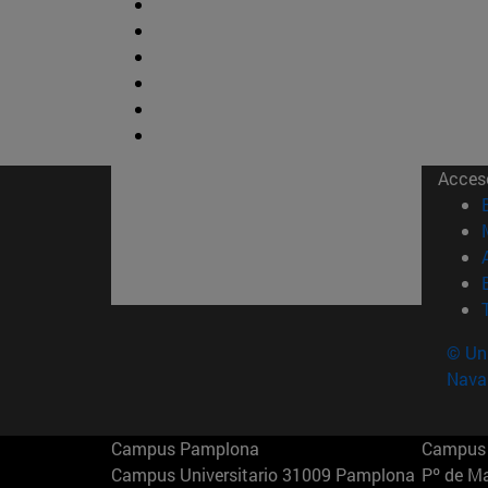
Acces
© Uni
Nava
Campus Pamplona
Campus 
Campus Universitario 31009 Pamplona
Pº de M