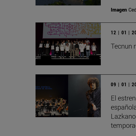
Imagen
Ced
12 | 01 | 
Tecnun r
09 | 01 | 
El estre
española
Lazkano 
tempora