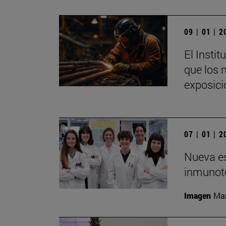
09 | 01 | 
El Insti
que los 
exposici
07 | 01 | 
Nueva es
inmunote
Imagen
Man