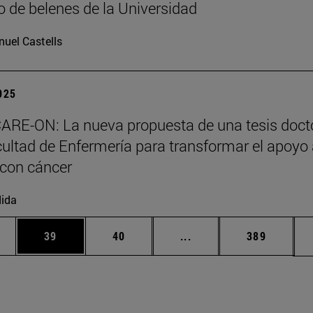
 de belenes de la Universidad
uel Castells
2025
ARE-ON: La nueva propuesta de una tesis doct
cultad de Enfermería para transformar el apoyo
 con cáncer
ida
edias Use TAB para desplazarse.
ina
Página
Página
Páginas intermedias Us
Página
39
40
...
389