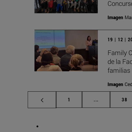
Concurso
Imagen
Man
19 | 12 | 
Family C
de la Fa
familias
Imagen
Ced
Página
Páginas interm
Pág
1
...
38