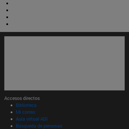
Accesos directos
(abre en nueva ventana)
Biblioteca
(abre en nueva ventana)
Mi correo
(abre en nueva ventana)
Aula virtual ADI
(abre en nueva ventana)
Búsqueda de personas