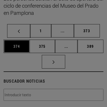
ciclo de conferencias del Museo del Prado
en Pamplona
Página
Páginas intermedias Us
Página
1
...
373
Página
Página
Páginas intermedias 
Página
374
375
...
389
BUSCADOR NOTICIAS