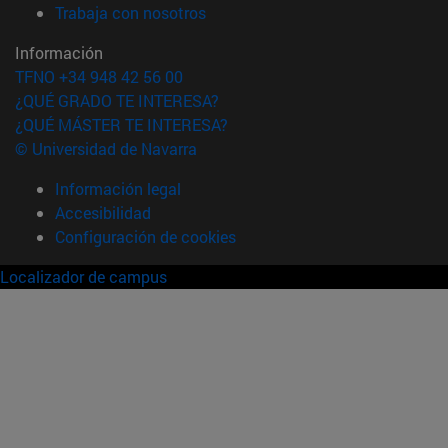
(abre en nueva ventana)
Trabaja con nosotros
Información
TFNO +34 948 42 56 00
¿QUÉ GRADO TE INTERESA?
¿QUÉ MÁSTER TE INTERESA?
© Universidad de Navarra
Información legal
Accesibilidad
Configuración de cookies
Localizador de campus