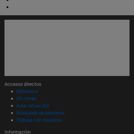
Accesos directos
(abre en nueva ventana)
Biblioteca
(abre en nueva ventana)
Mi correo
(abre en nueva ventana)
Aula virtual ADI
(abre en nueva ventana)
Búsqueda de personas
(abre en nueva ventana)
Trabaja con nosotros
Información