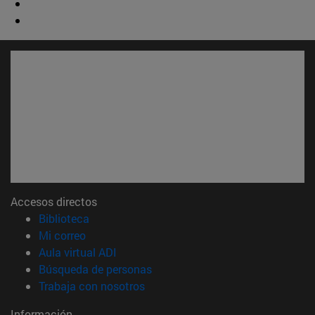
Accesos directos
(abre en nueva ventana)
Biblioteca
(abre en nueva ventana)
Mi correo
(abre en nueva ventana)
Aula virtual ADI
(abre en nueva ventana)
Búsqueda de personas
(abre en nueva ventana)
Trabaja con nosotros
Información