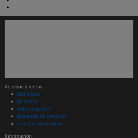
Accesos directos
(abre en nueva ventana)
Biblioteca
(abre en nueva ventana)
Mi correo
(abre en nueva ventana)
Aula virtual ADI
(abre en nueva ventana)
Búsqueda de personas
(abre en nueva ventana)
Trabaja con nosotros
Información