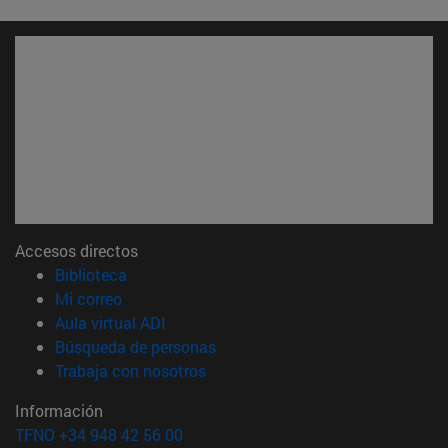
Accesos directos
(abre en nueva ventana)
Biblioteca
(abre en nueva ventana)
Mi correo
(abre en nueva ventana)
Aula virtual ADI
(abre en nueva ventana)
Búsqueda de personas
(abre en nueva ventana)
Trabaja con nosotros
Información
TFNO +34 948 42 56 00