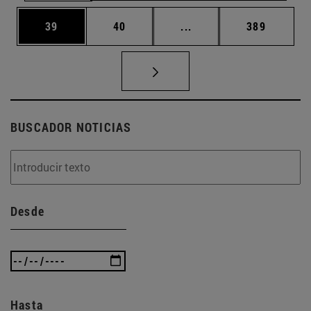
Página
Página
Páginas intermedias U
Página
39
40
...
389
BUSCADOR NOTICIAS
Desde
Hasta