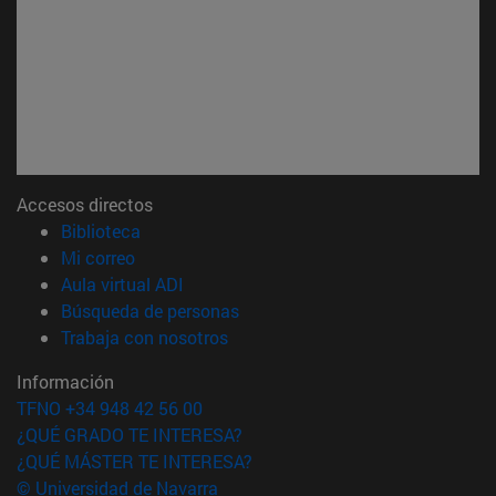
Accesos directos
(abre en nueva ventana)
Biblioteca
(abre en nueva ventana)
Mi correo
(abre en nueva ventana)
Aula virtual ADI
(abre en nueva ventana)
Búsqueda de personas
(abre en nueva ventana)
Trabaja con nosotros
Información
TFNO +34 948 42 56 00
¿QUÉ GRADO TE INTERESA?
¿QUÉ MÁSTER TE INTERESA?
© Universidad de Navarra