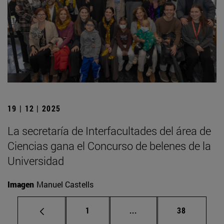
19 | 12 | 2025
La secretaría de Interfacultades del área de
Ciencias gana el Concurso de belenes de la
Universidad
Imagen
Manuel Castells
Página
Páginas intermedias Us
Página
1
...
38