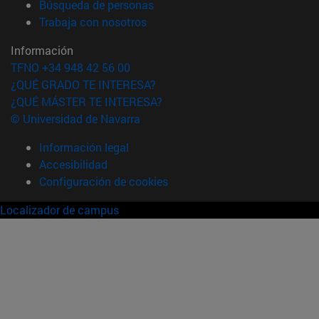
(abre en nueva ventana)
Búsqueda de personas
(abre en nueva ventana)
Trabaja con nosotros
Información
TFNO +34 948 42 56 00
¿QUÉ GRADO TE INTERESA?
¿QUÉ MÁSTER TE INTERESA?
© Universidad de Navarra
Información legal
Accesibilidad
Configuración de cookies
Localizador de campus