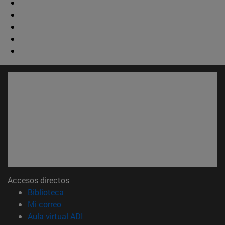
Accesos directos
(abre en nueva ventana)
Biblioteca
(abre en nueva ventana)
Mi correo
(abre en nueva ventana)
Aula virtual ADI