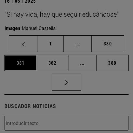
16 | 06 | 2025
“Si hay vida, hay que seguir educándose”
Imagen
Manuel Castells
Página
Páginas intermedias Us
Página
1
...
380
Página
Página
Páginas intermedias 
Página
381
382
...
389
BUSCADOR NOTICIAS