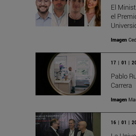
El Minis
el Premi
Universi
Imagen
Ced
17 | 01 | 
Pablo R
Carrera
Imagen
Man
16 | 01 | 
La Unive