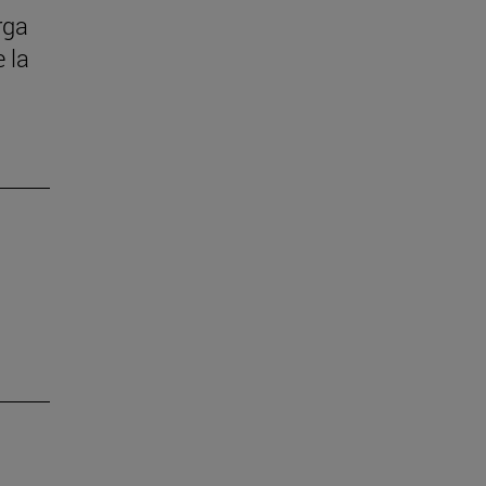
rga
 la