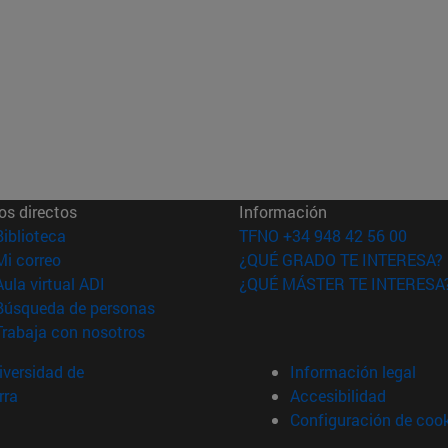
os directos
Información
(abre en nueva ventana)
Biblioteca
TFNO +34 948 42 56 00
(abre en nueva ventana)
Mi correo
¿QUÉ GRADO TE INTERESA?
(abre en nueva ventana)
Aula virtual ADI
¿QUÉ MÁSTER TE INTERESA
(abre en nueva ventana)
Búsqueda de personas
(abre en nueva ventana)
Trabaja con nosotros
versidad de
Información legal
rra
Accesibilidad
Configuración de coo