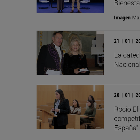
Bienesta
Imagen
Man
21 | 01 | 
La cated
Nacional
20 | 01 | 
Rocío El
competiti
España"