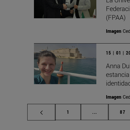
Federaci
(FPAA)
Imagen
Ced
15 | 01 | 
Anna Dul
estancia
identida
Imagen
Ced
Página
Páginas interm
Pág
1
...
87