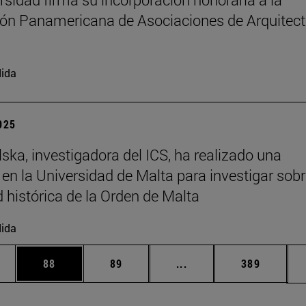
ón Panamericana de Asociaciones de Arquitec
ida
2025
ska, investigadora del ICS, ha realizado una
 en la Universidad de Malta para investigar sobr
d histórica de la Orden de Malta
ida
edias Use TAB para desplazarse.
ina
Página
Página
Páginas intermedias Us
Página
88
89
...
389