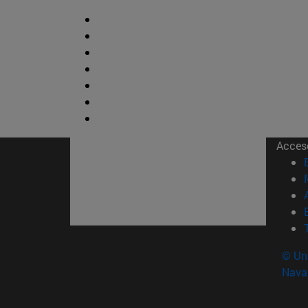
Acces
© Uni
Nava