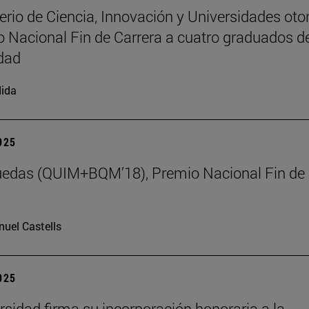
terio de Ciencia, Innovación y Universidades oto
o Nacional Fin de Carrera a cuatro graduados de
dad
ida
2025
uedas (QUIM+BQM’18), Premio Nacional Fin de
uel Castells
2025
rsidad firma su incorporación honoraria a la