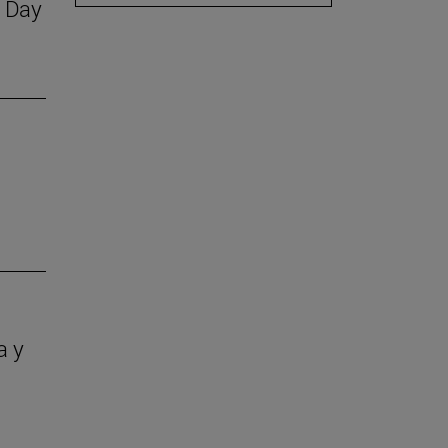
S Day
a y