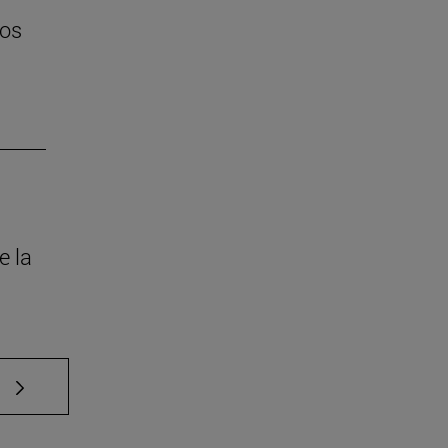
tos
e la
e TAB para desplazarse.