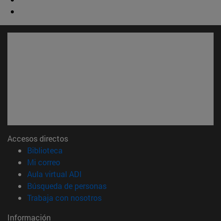
Accesos directos
(abre en nueva ventana)
Biblioteca
(abre en nueva ventana)
Mi correo
(abre en nueva ventana)
Aula virtual ADI
(abre en nueva ventana)
Búsqueda de personas
(abre en nueva ventana)
Trabaja con nosotros
Información