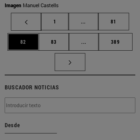
Imagen
Manuel Castells
Página
Páginas intermedias Us
Página
1
...
81
Página
Página
Páginas intermedias U
Página
82
83
...
389
BUSCADOR NOTICIAS
Desde