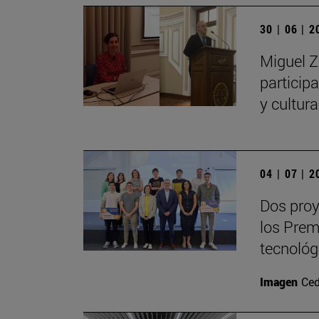
30 | 06 | 
Miguel Z
particip
y cultur
04 | 07 | 
Dos proy
los Prem
tecnológ
Imagen
Ced