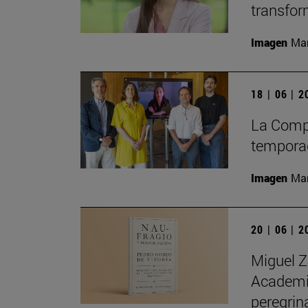
transfor
Imagen
Man
18 | 06 | 
La Compa
temporad
Imagen
Man
20 | 06 | 
Miguel Z
Academia
peregrin