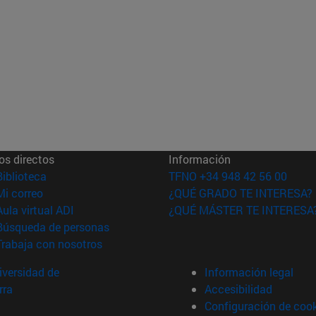
os directos
Información
(abre en nueva ventana)
Biblioteca
TFNO +34 948 42 56 00
(abre en nueva ventana)
Mi correo
¿QUÉ GRADO TE INTERESA?
(abre en nueva ventana)
Aula virtual ADI
¿QUÉ MÁSTER TE INTERESA
(abre en nueva ventana)
Búsqueda de personas
(abre en nueva ventana)
Trabaja con nosotros
versidad de
Información legal
rra
Accesibilidad
Configuración de coo