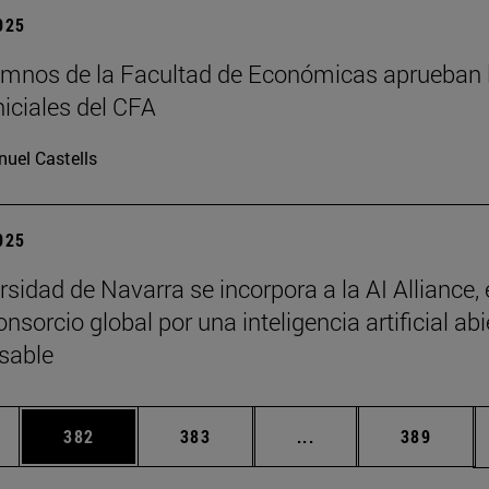
2025
mnos de la Facultad de Económicas aprueban 
niciales del CFA
uel Castells
2025
sidad de Navarra se incorpora a la AI Alliance, 
sorcio global por una inteligencia artificial abi
sable
ias Use TAB para desplazarse.
a
Página
Página
Páginas intermedias 
Página
382
383
...
389