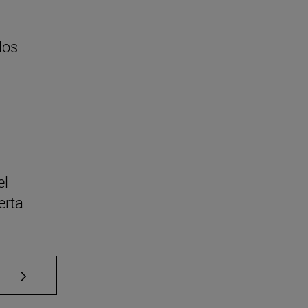
los
el
erta
Use TAB para desplazarse.