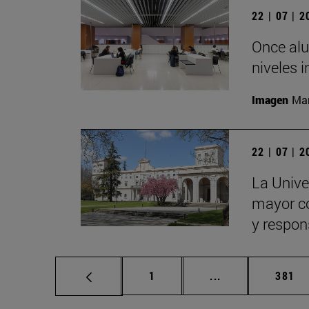
22 | 07 | 
Once alu
niveles i
Imagen
Man
22 | 07 | 
La Univer
mayor con
y respon
Página
Páginas intermed
Págin
1
...
381