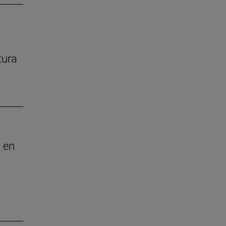
tura
 en