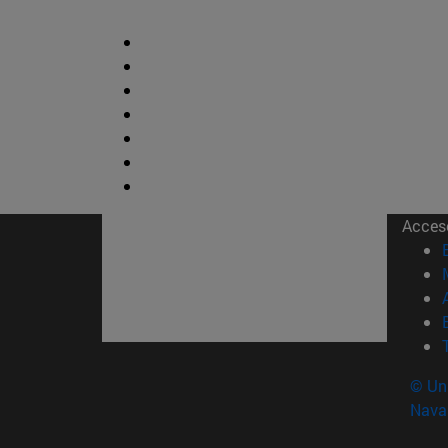
Acces
© Uni
Nava