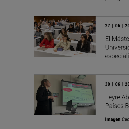
27 | 06 | 
El Máste
Universi
especial
30 | 06 | 
Leyre Ab
Países B
Imagen
Ced