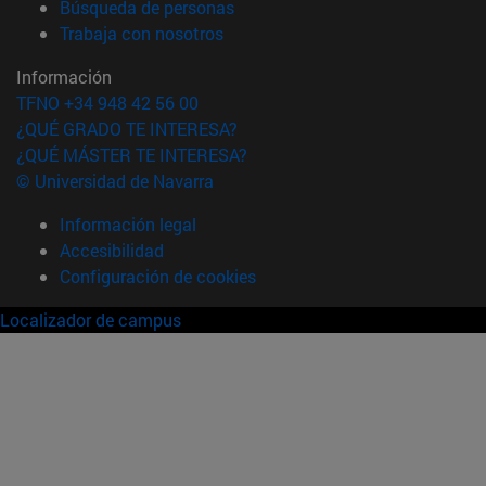
(abre en nueva ventana)
Búsqueda de personas
(abre en nueva ventana)
Trabaja con nosotros
Información
TFNO +34 948 42 56 00
¿QUÉ GRADO TE INTERESA?
¿QUÉ MÁSTER TE INTERESA?
© Universidad de Navarra
Información legal
Accesibilidad
Configuración de cookies
Localizador de campus