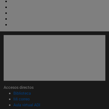
Accesos directos
(abre en nueva ventana)
Biblioteca
(abre en nueva ventana)
Mi correo
(abre en nueva ventana)
Aula virtual ADI