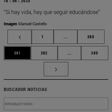
16 | 06 | 2025
“Si hay vida, hay que seguir educándose”
Imagen
Manuel Castells
Página
Páginas intermedias Us
Página
1
...
380
Página
Página
Páginas intermedias 
Página
381
382
...
389
BUSCADOR NOTICIAS