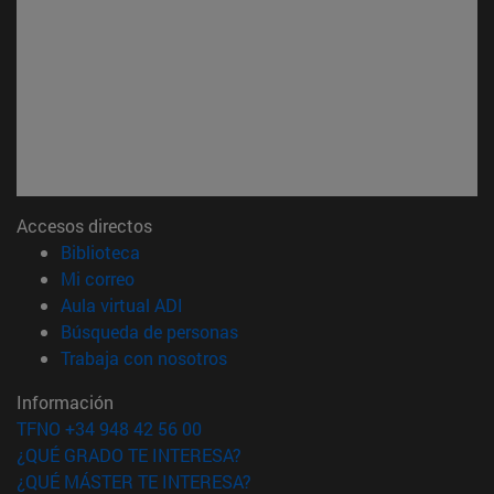
Accesos directos
(abre en nueva ventana)
Biblioteca
(abre en nueva ventana)
Mi correo
(abre en nueva ventana)
Aula virtual ADI
(abre en nueva ventana)
Búsqueda de personas
(abre en nueva ventana)
Trabaja con nosotros
Información
TFNO +34 948 42 56 00
¿QUÉ GRADO TE INTERESA?
¿QUÉ MÁSTER TE INTERESA?