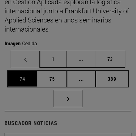
en Gestión Aplicada exploran la logística
internacional junto a Frankfurt University of
Applied Sciences en unos seminarios
internacionales
Imagen
Cedida
Página
Páginas intermedias Us
Página
1
...
73
Página
Página
Páginas intermedias U
Página
74
75
...
389
BUSCADOR NOTICIAS