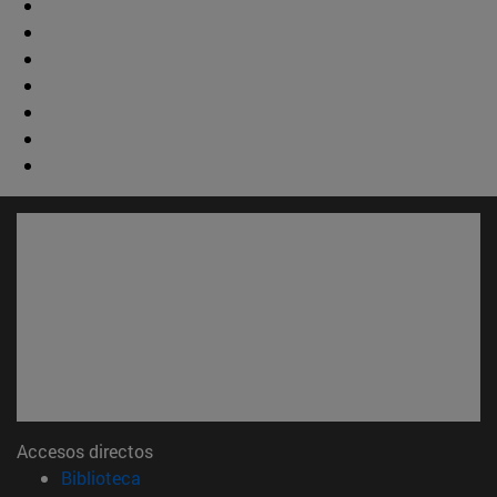
Accesos directos
(abre en nueva ventana)
Biblioteca