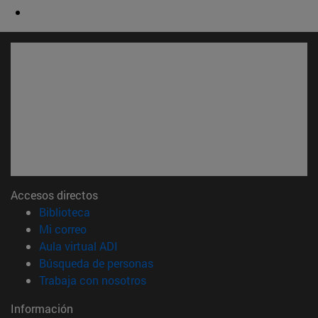
Accesos directos
(abre en nueva ventana)
Biblioteca
(abre en nueva ventana)
Mi correo
(abre en nueva ventana)
Aula virtual ADI
(abre en nueva ventana)
Búsqueda de personas
(abre en nueva ventana)
Trabaja con nosotros
Información