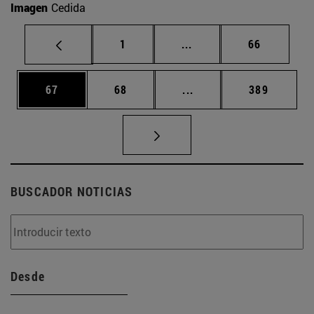
Imagen
Cedida
Página
Páginas intermedias Us
Página
1
...
66
Página
Página
Páginas intermedias U
Página
67
68
...
389
BUSCADOR NOTICIAS
Desde