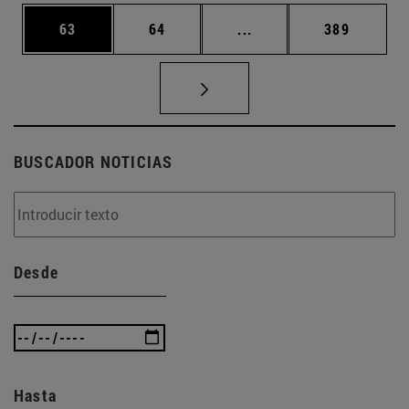
Página
Página
Páginas intermedias U
Página
63
64
...
389
BUSCADOR NOTICIAS
Desde
Hasta