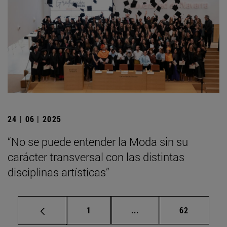
24 | 06 | 2025
“No se puede entender la Moda sin su
carácter transversal con las distintas
disciplinas artísticas”
Página
Páginas intermedias Us
Página
1
...
62