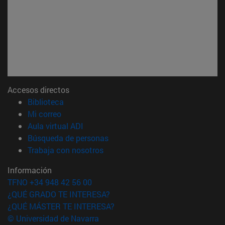
Accesos directos
(abre en nueva ventana)
Biblioteca
(abre en nueva ventana)
Mi correo
(abre en nueva ventana)
Aula virtual ADI
(abre en nueva ventana)
Búsqueda de personas
(abre en nueva ventana)
Trabaja con nosotros
Información
TFNO +34 948 42 56 00
¿QUÉ GRADO TE INTERESA?
¿QUÉ MÁSTER TE INTERESA?
© Universidad de Navarra