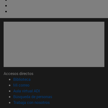
Accesos directos
(abre en nueva ventana)
Biblioteca
(abre en nueva ventana)
Mi correo
(abre en nueva ventana)
Aula virtual ADI
(abre en nueva ventana)
Búsqueda de personas
(abre en nueva ventana)
Trabaja con nosotros