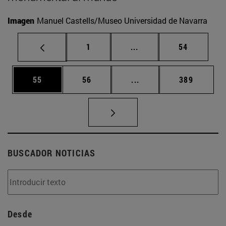
Imagen
Manuel Castells/Museo Universidad de Navarra
Página
Páginas intermedias Us
Página
1
...
54
Página
Página
Páginas intermedias U
Página
55
56
...
389
BUSCADOR NOTICIAS
Desde