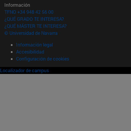
Información
TFNO +34 948 42 56 00
¿QUÉ GRADO TE INTERESA?
¿QUÉ MÁSTER TE INTERESA?
© Universidad de Navarra
Información legal
Accesibilidad
Configuración de cookies
Localizador de campus