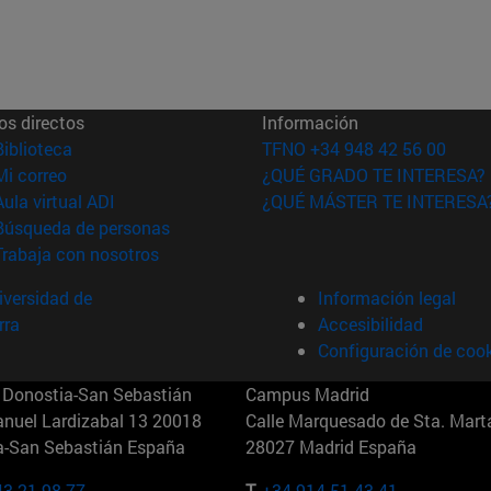
os directos
Información
(abre en nueva ventana)
Biblioteca
TFNO +34 948 42 56 00
(abre en nueva ventana)
Mi correo
¿QUÉ GRADO TE INTERESA?
(abre en nueva ventana)
Aula virtual ADI
¿QUÉ MÁSTER TE INTERESA
(abre en nueva ventana)
Búsqueda de personas
(abre en nueva ventana)
Trabaja con nosotros
versidad de
Información legal
rra
Accesibilidad
Configuración de coo
Donostia-San Sebastián
Campus Madrid
anuel Lardizabal 13 20018
Calle Marquesado de Sta. Marta
a-San Sebastián España
28027 Madrid España
43 21 98 77
T.
+34 914 51 43 41