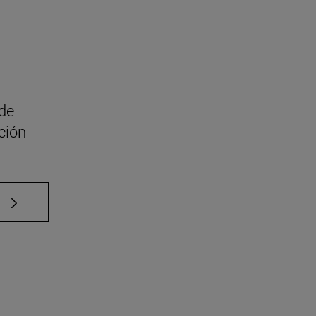
 de
ción
e TAB para desplazarse.