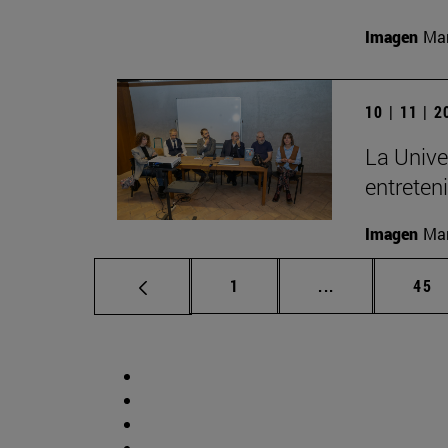
Imagen
Man
10 | 11 | 
La Unive
entreten
Imagen
Man
Página
Páginas interm
Pág
1
...
45