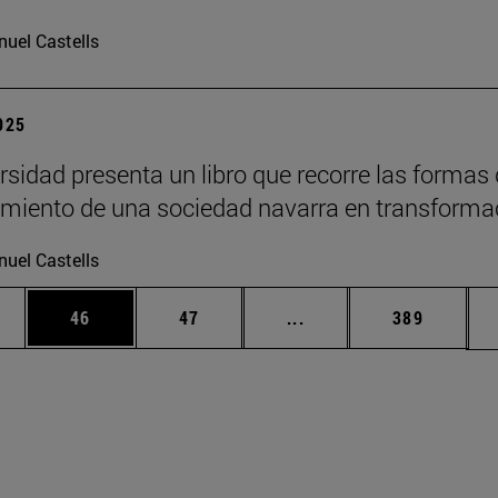
uel Castells
2025
rsidad presenta un libro que recorre las formas
imiento de una sociedad navarra en transforma
uel Castells
edias Use TAB para desplazarse.
ina
Página
Página
Páginas intermedias Us
Página
46
47
...
389