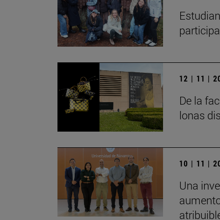
Estudian
particip
12 | 11 | 
De la fa
lonas di
10 | 11 | 
Una inve
aumento 
atribuibl