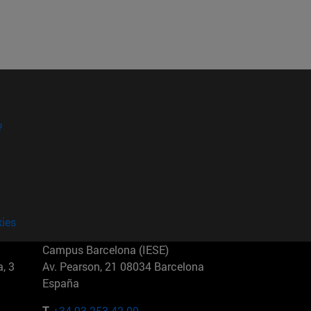
?
kies
Campus Barcelona (IESE)
, 3
Av. Pearson, 21 08034 Barcelona
España
T.
+34 93 253 42 00