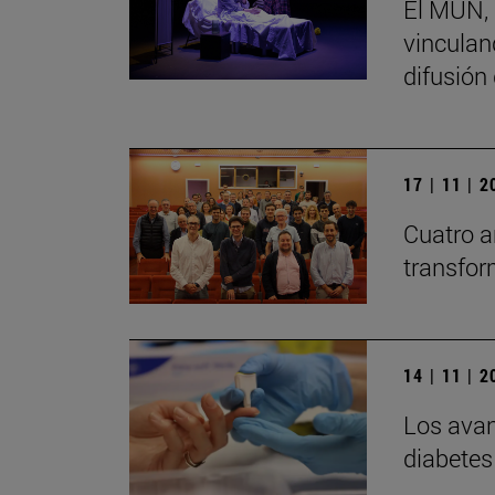
El MUN, 
vinculand
difusión
17 | 11 | 
Cuatro a
transfor
14 | 11 | 
Los avan
diabetes 