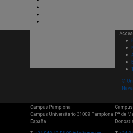
Acces
© Uni
Nava
Campus Pamplona
Campus 
Campus Universitario 31009 Pamplona
Pº de M
España
Donosti
T.
+34 948 42 56 00
info@unav.es
T.
+34 9