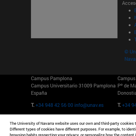
Acces
© Uni
Nava
Campus Pamplona
Campus 
Campus Universitario 31009 Pamplona
Pº de M
España
Donosti
T.
+34 948 42 56 00
info@unav.es
T.
+34 9
Campus Madrid (IESE)
Campus 
The University of Navarra website uses our own and third-party cookies 
Camino del Cerro Águila 3 28023
165 W 5
Different types of cookies have different purposes. For example, to identi
Madrid España
EE.UU
browsing habits respecting your privacy, or personalize how the content 