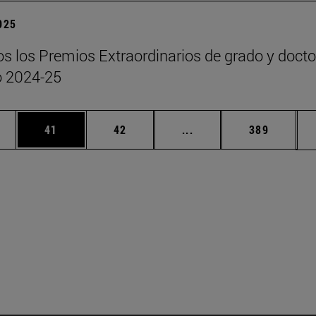
2025
s los Premios Extraordinarios de grado y doct
o 2024-25
edias Use TAB para desplazarse.
ina
Página
Página
Páginas intermedias Us
Página
41
42
...
389