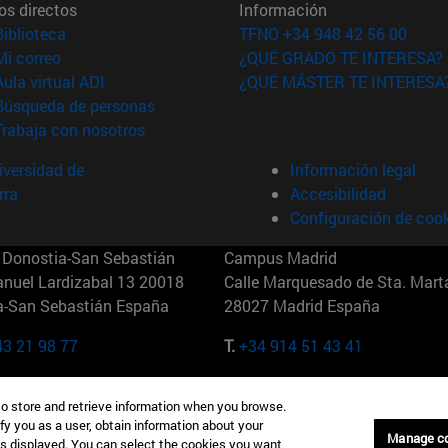
os directos
Información
(abre en nueva ventana)
Biblioteca
TFNO +34 948 42 56 00
(abre en nueva ventana)
Mi correo
¿QUÉ GRADO TE INTERESA?
(abre en nueva ventana)
Aula virtual ADI
¿QUÉ MÁSTER TE INTERESA
(abre en nueva ventana)
Búsqueda de personas
(abre en nueva ventana)
Trabaja con nosotros
versidad de
Información legal
rra
Accesibilidad
Configuración de coo
Donostia-San Sebastián
Campus Madrid
anuel Lardizabal 13 20018
Calle Marquesado de Sta. Marta
a-San Sebastián España
28027 Madrid España
43 21 98 77
T.
+34 914 51 43 41
Nueva York (IESE)
Campus Munich (IESE)
to store and retrieve information when you browse.
7th St 10019-2201 Nueva York
Maria-Theresia-Straße 15 8167
fy you as a user, obtain information about your
Múnich Alemania
Manage c
is displayed. You can select the cookies you want