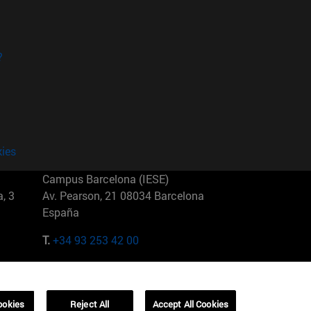
?
kies
Campus Barcelona (IESE)
, 3
Av. Pearson, 21 08034 Barcelona
España
T.
+34 93 253 42 00
Campus Sao Paulo (IESE)
5
Rua Martiniano de Carvalho, 573
01321001 Bela Vista Brasil
ookies
Reject All
Accept All Cookies