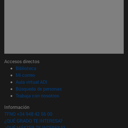
Accesos directos
(abre en nueva ventana)
Biblioteca
(abre en nueva ventana)
Mi correo
(abre en nueva ventana)
Aula virtual ADI
(abre en nueva ventana)
Búsqueda de personas
(abre en nueva ventana)
Trabaja con nosotros
Información
TFNO +34 948 42 56 00
¿QUÉ GRADO TE INTERESA?
¿QUÉ MÁSTER TE INTERESA?