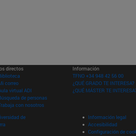
os directos
Información
(abre en nueva ventana)
Biblioteca
TFNO +34 948 42 56 00
(abre en nueva ventana)
Mi correo
¿QUÉ GRADO TE INTERESA?
(abre en nueva ventana)
Aula virtual ADI
¿QUÉ MÁSTER TE INTERESA
(abre en nueva ventana)
Búsqueda de personas
(abre en nueva ventana)
Trabaja con nosotros
versidad de
Información legal
rra
Accesibilidad
Configuración de coo