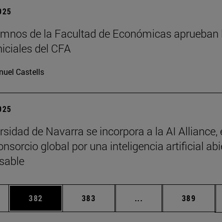
2025
mnos de la Facultad de Económicas aprueban 
niciales del CFA
uel Castells
2025
sidad de Navarra se incorpora a la AI Alliance, 
sorcio global por una inteligencia artificial abi
sable
ias Use TAB para desplazarse.
a
Página
Página
Páginas intermedias 
Página
382
383
...
389