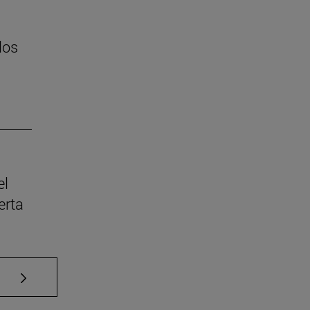
los
el
erta
Use TAB para desplazarse.