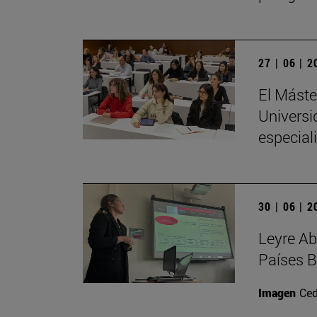
27 | 06 | 
El Máste
Universi
especial
30 | 06 | 
Leyre Ab
Países B
Imagen
Ced