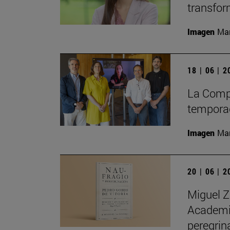
transfor
Imagen
Man
18 | 06 | 
La Compa
temporad
Imagen
Man
20 | 06 | 
Miguel Z
Academia
peregrin