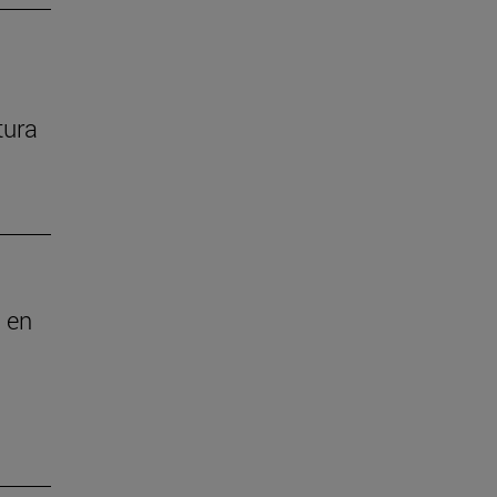
tura
 en