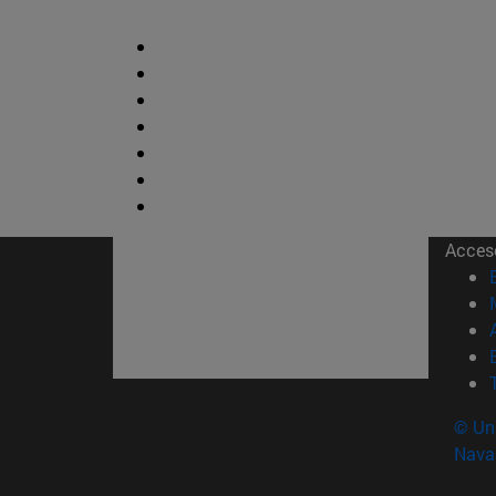
Acces
© Uni
Nava