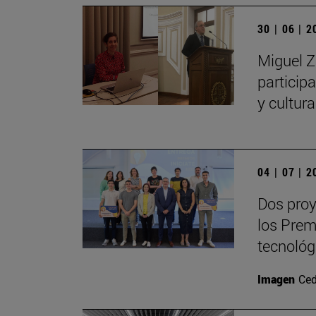
30 | 06 | 
Miguel Z
particip
y cultur
04 | 07 | 
Dos proy
los Prem
tecnológ
Imagen
Ced