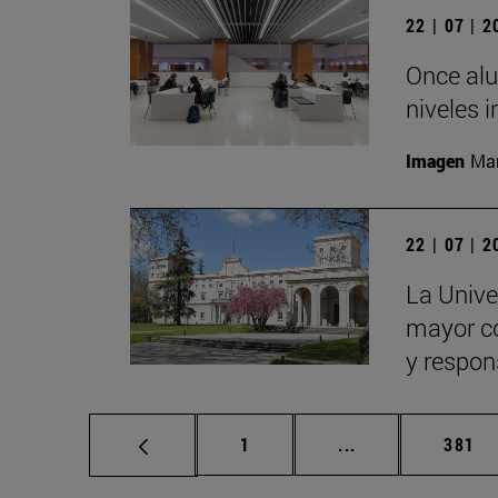
22 | 07 | 
Once alu
niveles i
Imagen
Man
22 | 07 | 
La Univer
mayor con
y respon
Página
Páginas intermed
Págin
1
...
381