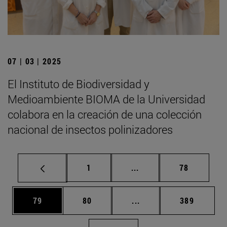
07 | 03 | 2025
El Instituto de Biodiversidad y
Medioambiente BIOMA de la Universidad
colabora en la creación de una colección
nacional de insectos polinizadores
Página
Páginas intermedias Us
Página
1
...
78
Página
Página
Páginas intermedias U
Página
79
80
...
389