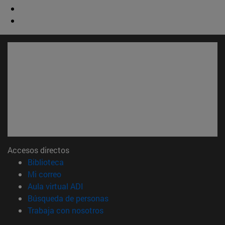
Accesos directos
(abre en nueva ventana)
Biblioteca
(abre en nueva ventana)
Mi correo
(abre en nueva ventana)
Aula virtual ADI
(abre en nueva ventana)
Búsqueda de personas
(abre en nueva ventana)
Trabaja con nosotros