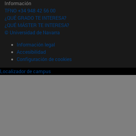
Información
TFNO +34 948 42 56 00
¿QUÉ GRADO TE INTERESA?
¿QUÉ MÁSTER TE INTERESA?
© Universidad de Navarra
Información legal
Accesibilidad
Configuración de cookies
Localizador de campus