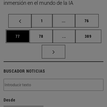
inmersión en el mundo de la IA
Página
Páginas intermedias Us
Página
1
...
76
Página
Página
Páginas intermedias U
Página
77
78
...
389
BUSCADOR NOTICIAS
Desde