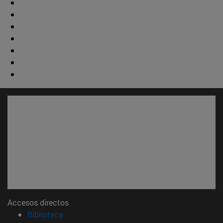
Accesos directos
(abre en nueva ventana)
Biblioteca