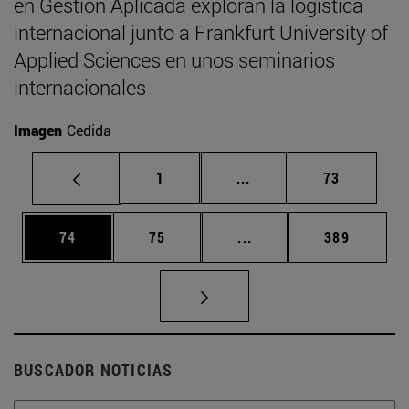
en Gestión Aplicada exploran la logística
internacional junto a Frankfurt University of
Applied Sciences en unos seminarios
internacionales
Imagen
Cedida
Página
Páginas intermedias Us
Página
1
...
73
Página
Página
Páginas intermedias U
Página
74
75
...
389
BUSCADOR NOTICIAS