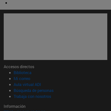
Accesos directos
(abre en nueva ventana)
Biblioteca
(abre en nueva ventana)
Mi correo
(abre en nueva ventana)
Aula virtual ADI
(abre en nueva ventana)
Búsqueda de personas
(abre en nueva ventana)
Trabaja con nosotros
Información