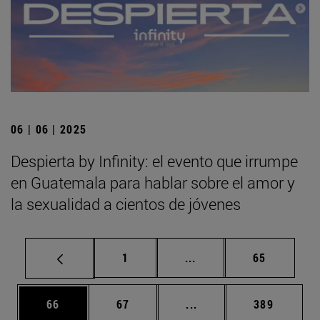
06 | 06 | 2025
Despierta by Infinity: el evento que irrumpe
en Guatemala para hablar sobre el amor y
la sexualidad a cientos de jóvenes
Página
Páginas intermedias Us
Página
1
...
65
Página
Página
Páginas intermedias U
Página
66
67
...
389