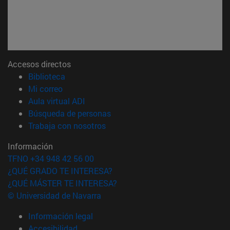
Accesos directos
(abre en nueva ventana)
Biblioteca
(abre en nueva ventana)
Mi correo
(abre en nueva ventana)
Aula virtual ADI
(abre en nueva ventana)
Búsqueda de personas
(abre en nueva ventana)
Trabaja con nosotros
Información
TFNO +34 948 42 56 00
¿QUÉ GRADO TE INTERESA?
¿QUÉ MÁSTER TE INTERESA?
© Universidad de Navarra
Información legal
Accesibilidad