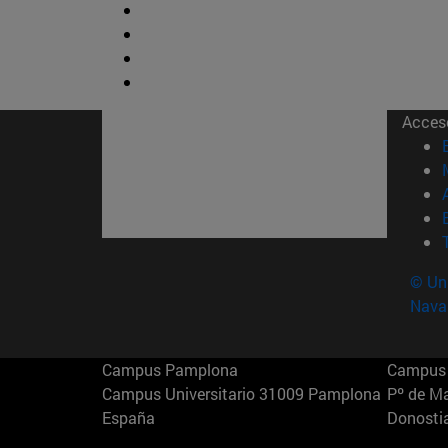
Acces
© Uni
Nava
Campus Pamplona
Campus 
Campus Universitario 31009 Pamplona
Pº de M
España
Donosti