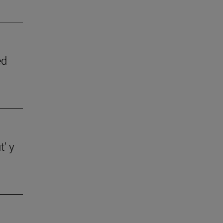
ed
t’ y