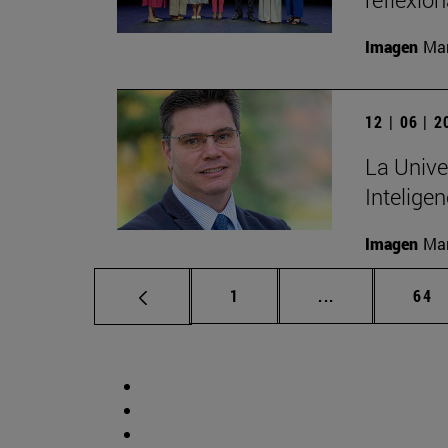
Imagen
Man
12 | 06 | 
La Unive
Inteligen
Imagen
Man
Página
Páginas interm
Pág
1
...
64