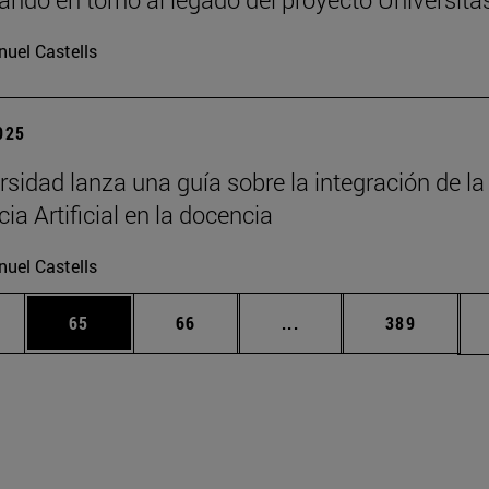
uel Castells
2025
rsidad lanza una guía sobre la integración de la
cia Artificial en la docencia
uel Castells
edias Use TAB para desplazarse.
ina
Página
Página
Páginas intermedias Us
Página
65
66
...
389