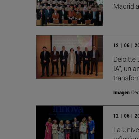
Madrid a
12 | 06 | 
Deloitte
IA", un 
transfor
Imagen
Ced
12 | 06 | 
La Unive
reflexio