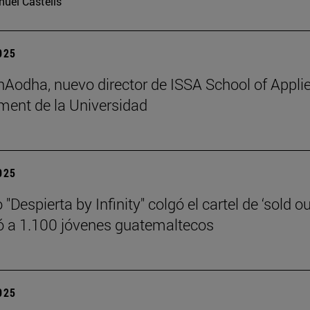
uel Castells
2025
 hAodha, nuevo director de ISSA School of Appli
ent de la Universidad
2025
 "Despierta by Infinity" colgó el cartel de ‘sold ou
 a 1.100 jóvenes guatemaltecos
2025