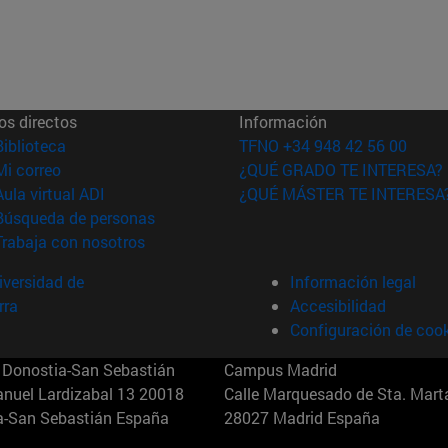
os directos
Información
(abre en nueva ventana)
Biblioteca
TFNO +34 948 42 56 00
(abre en nueva ventana)
Mi correo
¿QUÉ GRADO TE INTERESA?
(abre en nueva ventana)
Aula virtual ADI
¿QUÉ MÁSTER TE INTERESA
(abre en nueva ventana)
Búsqueda de personas
(abre en nueva ventana)
Trabaja con nosotros
versidad de
Información legal
rra
Accesibilidad
Configuración de coo
Donostia-San Sebastián
Campus Madrid
anuel Lardizabal 13 20018
Calle Marquesado de Sta. Marta
a-San Sebastián España
28027 Madrid España