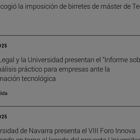
cogió la imposición de birretes de máster de T
2025
 Legal y la Universidad presentan el "Informe so
análisis práctico para empresas ante la
mación tecnológica
ida
2025
rsidad de Navarra presenta el VIII Foro Innova
nando en torno al legado del proyecto Universita