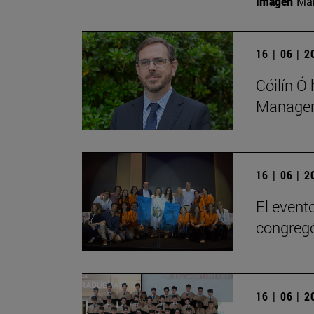
Imagen
Man
16 | 06 | 
Cóilín Ó
Managem
16 | 06 | 
El evento
congregó
16 | 06 | 