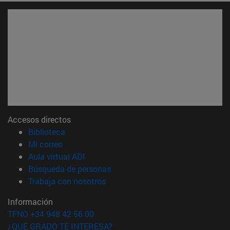
Accesos directos
(abre en nueva ventana)
Biblioteca
(abre en nueva ventana)
Mi correo
(abre en nueva ventana)
Aula virtual ADI
(abre en nueva ventana)
Búsqueda de personas
(abre en nueva ventana)
Trabaja con nosotros
Información
TFNO +34 948 42 56 00
¿QUÉ GRADO TE INTERESA?