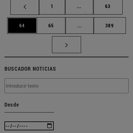
Página
Páginas intermedias Us
Página
1
...
63
Página
Página
Páginas intermedias U
Página
64
65
...
389
BUSCADOR NOTICIAS
Desde