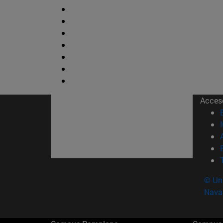
Acces
© Uni
Nava