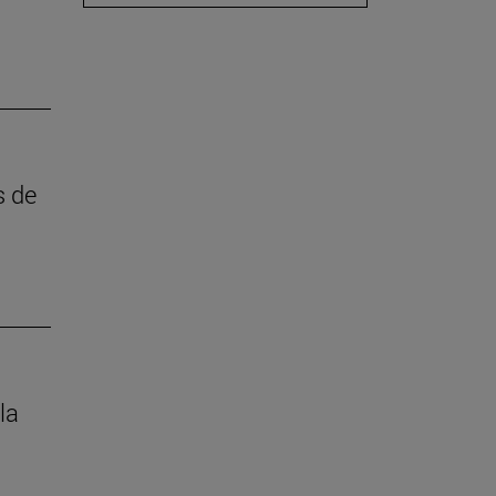
s de
la