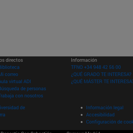
os directos
Información
(abre en nueva ventana)
Biblioteca
TFNO +34 948 42 56 00
(abre en nueva ventana)
Mi correo
¿QUÉ GRADO TE INTERESA?
(abre en nueva ventana)
Aula virtual ADI
¿QUÉ MÁSTER TE INTERESA
(abre en nueva ventana)
Búsqueda de personas
(abre en nueva ventana)
Trabaja con nosotros
versidad de
Información legal
rra
Accesibilidad
Configuración de coo