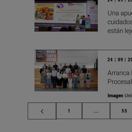
Una apue
cuidados
están le
24 | 09 | 
Arranca 
Procesal
Imagen
Uni
Página
Páginas interm
Pág
1
...
55