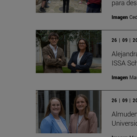
para des
Imagen
Ced
26 | 09 | 
Alejandr
ISSA Sc
Imagen
Man
26 | 09 | 
Almudena
Universi