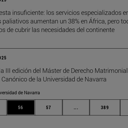
sta insuficiente: los servicios especializados e
 paliativos aumentan un 38% en África, pero to
jos de cubrir las necesidades del continente
2025
la III edición del Máster de Derecho Matrimonial
 Canónico de la Universidad de Navarra
versidad de Navarra
edias Use TAB para desplazarse.
ina
Página
Página
Páginas intermedias Us
Página
56
57
...
389