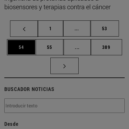
biosensores y terapias contra el cáncer
Página
Páginas intermedias Us
Página
1
...
53
Página
Página
Páginas intermedias U
Página
54
55
...
389
BUSCADOR NOTICIAS
Desde