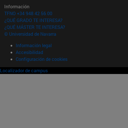
Información
TFNO +34 948 42 56 00
¿QUÉ GRADO TE INTERESA?
¿QUÉ MÁSTER TE INTERESA?
© Universidad de Navarra
Información legal
Accesibilidad
Configuración de cookies
Localizador de campus