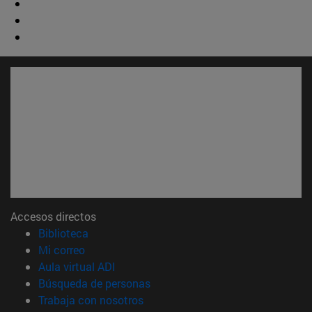
Accesos directos
(abre en nueva ventana)
Biblioteca
(abre en nueva ventana)
Mi correo
(abre en nueva ventana)
Aula virtual ADI
(abre en nueva ventana)
Búsqueda de personas
(abre en nueva ventana)
Trabaja con nosotros