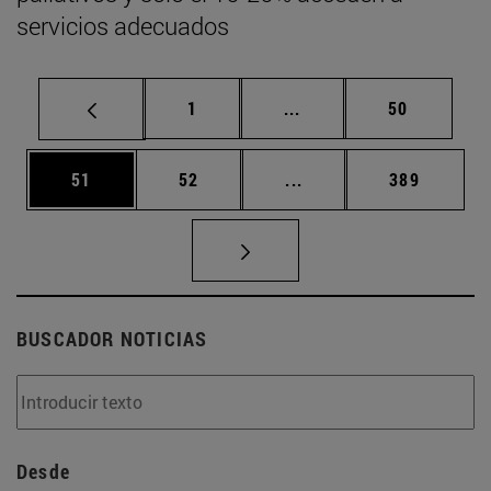
servicios adecuados
Página
Páginas intermedias Us
Página
1
...
50
Página
Página
Páginas intermedias U
Página
51
52
...
389
BUSCADOR NOTICIAS
Desde