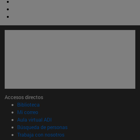
Accesos directos
(abre en nueva ventana)
Biblioteca
(abre en nueva ventana)
Mi correo
(abre en nueva ventana)
Aula virtual ADI
(abre en nueva ventana)
Búsqueda de personas
(abre en nueva ventana)
Trabaja con nosotros