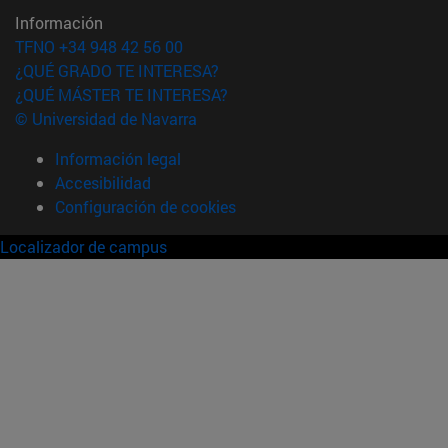
Información
TFNO +34 948 42 56 00
¿QUÉ GRADO TE INTERESA?
¿QUÉ MÁSTER TE INTERESA?
© Universidad de Navarra
Información legal
Accesibilidad
Configuración de cookies
Localizador de campus