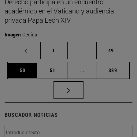
Derecho participa en un encuentro
académico en el Vaticano y audiencia
privada Papa León XIV
Imagen
Cedida
Página
Páginas intermedias Us
Página
1
...
49
Página
Página
Páginas intermedias U
Página
50
51
...
389
BUSCADOR NOTICIAS