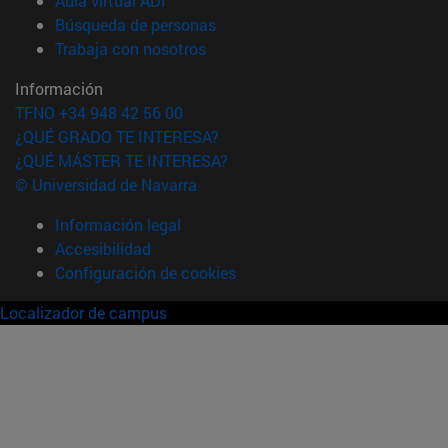
Aula virtual ADI
(abre en nueva ventana)
Búsqueda de personas
(abre en nueva ventana)
Trabaja con nosotros
Información
TFNO +34 948 42 56 00
¿QUÉ GRADO TE INTERESA?
¿QUÉ MÁSTER TE INTERESA?
© Universidad de Navarra
Información legal
Accesibilidad
Configuración de cookies
Localizador de campus