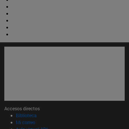
Accesos directos
(abre en nueva ventana)
Biblioteca
(abre en nueva ventana)
Mi correo
(abre en nueva ventana)