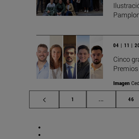
Ilustrac
Pamplo
04 | 11 | 
Cinco gr
Premios 
Imagen
Ced
Página
Páginas interm
Pág
1
...
46