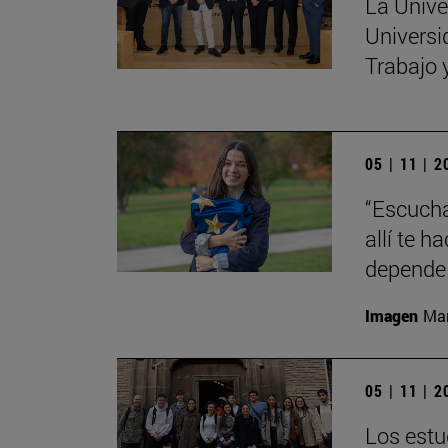
La Unive
Universi
Trabajo 
05 | 11 | 
“Escucha
allí te 
depende 
Imagen
Man
05 | 11 | 
Los estu