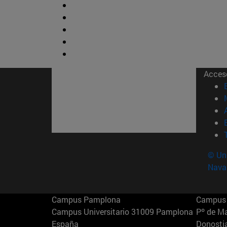
Acces
© Uni
Nava
Campus Pamplona
Campus 
Campus Universitario 31009 Pamplona
Pº de M
España
Donosti