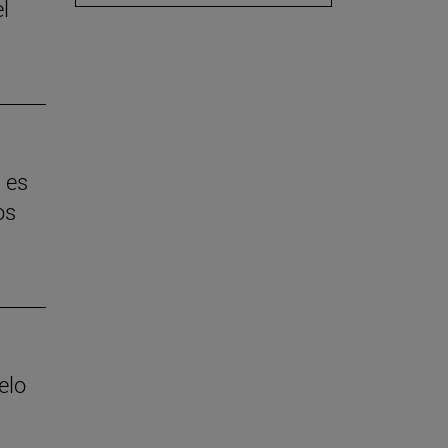
l
 es
os
elo