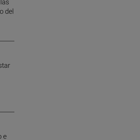
 las
o del
star
o e