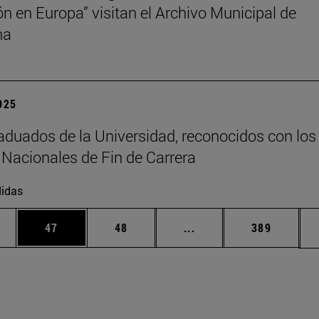
ión en Europa” visitan el Archivo Municipal de
na
2025
aduados de la Universidad, reconocidos con los
Nacionales de Fin de Carrera
idas
edias Use TAB para desplazarse.
ina
Página
Página
Páginas intermedias Us
Página
47
48
...
389