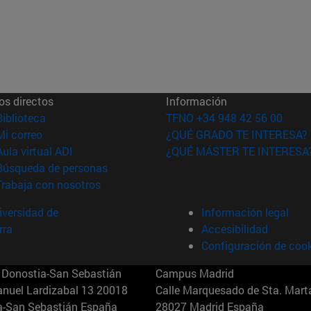
os directos
Información
(abre en nueva ventana)
Biblioteca
TFNO +34 948 42 56 00
(abre en nueva ventana)
Mi correo
¿QUÉ GRADO TE INTERESA?
(abre en nueva ventana)
Aula virtual ADI
¿QUÉ MÁSTER TE INTERESA
(abre en nueva ventana)
Búsqueda de personas
(abre en nueva ventana)
Trabaja con nosotros
versidad de
Información legal
rra
Accesibilidad
Configuración de coo
Donostia-San Sebastián
Campus Madrid
anuel Lardizabal 13 20018
Calle Marquesado de Sta. Marta
a-San Sebastián España
28027 Madrid España