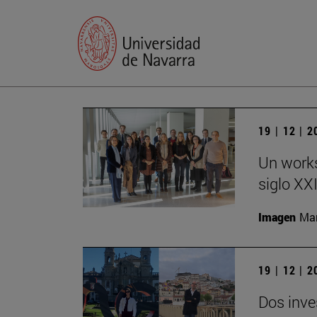
19 | 12 | 
Un works
siglo XX
Imagen
Man
19 | 12 | 
Dos inve