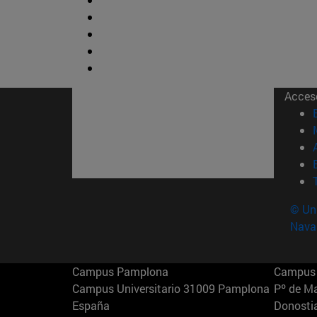
Acces
© Uni
Nava
Campus Pamplona
Campus 
Campus Universitario 31009 Pamplona
Pº de M
España
Donosti