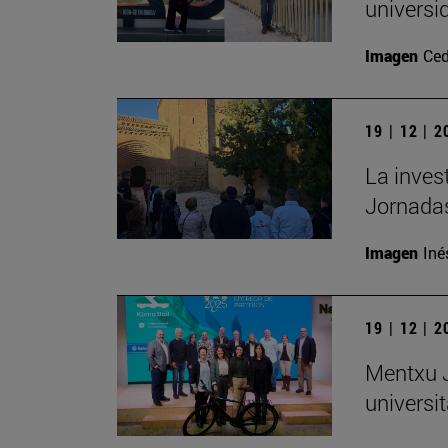
universi
Imagen
Ced
19 | 12 | 
La inves
Jornadas
Imagen
Iné
19 | 12 | 
Mentxu J
universit