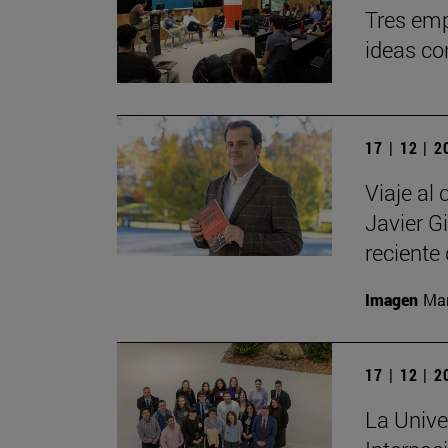
Tres emp
ideas co
17 | 12 | 
Viaje al 
Javier G
reciente 
Imagen
Man
17 | 12 | 
La Unive