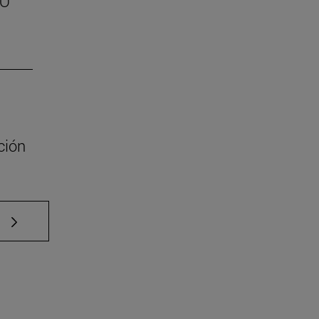
SO
ción
e TAB para desplazarse.