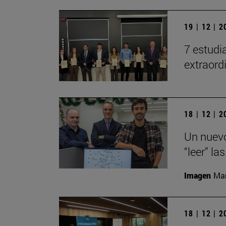
19 | 12 | 
7 estudi
extraord
18 | 12 | 
Un nuevo
“leer” la
Imagen
Man
18 | 12 | 