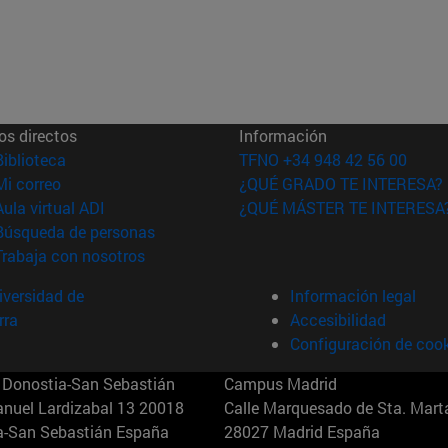
os directos
Información
(abre en nueva ventana)
Biblioteca
TFNO +34 948 42 56 00
(abre en nueva ventana)
Mi correo
¿QUÉ GRADO TE INTERESA?
(abre en nueva ventana)
Aula virtual ADI
¿QUÉ MÁSTER TE INTERESA
(abre en nueva ventana)
Búsqueda de personas
(abre en nueva ventana)
Trabaja con nosotros
versidad de
Información legal
rra
Accesibilidad
Configuración de coo
Donostia-San Sebastián
Campus Madrid
anuel Lardizabal 13 20018
Calle Marquesado de Sta. Marta
a-San Sebastián España
28027 Madrid España