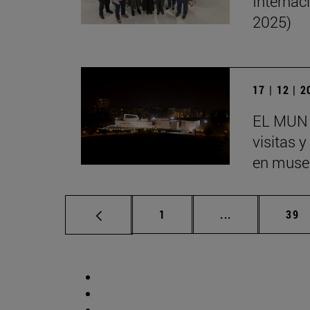
Internac
2025)
17 | 12 | 
EL MUN 
visitas 
en museo
Página
Páginas interm
Pág
1
...
39