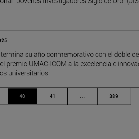
ional “Jóvenes Investigadores Siglo de Oro” (JI
2025
termina su año conmemorativo con el doble de
y el premio UMAC-ICOM a la excelencia e innova
s universitarios
edias Use TAB para desplazarse.
ina
Página
Página
Páginas intermedias Us
Página
40
41
...
389