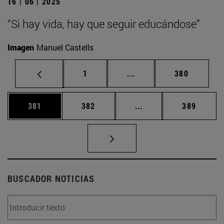
16 | 06 | 2025
“Si hay vida, hay que seguir educándose”
Imagen
Manuel Castells
Página
Páginas intermedias Us
Página
1
...
380
Página
Página
Páginas intermedias 
Página
381
382
...
389
BUSCADOR NOTICIAS