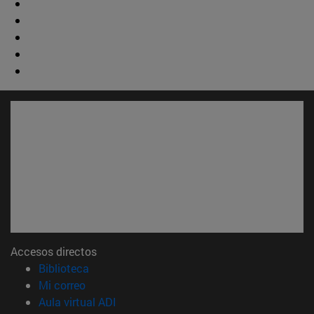
Accesos directos
(abre en nueva ventana)
Biblioteca
(abre en nueva ventana)
Mi correo
(abre en nueva ventana)
Aula virtual ADI