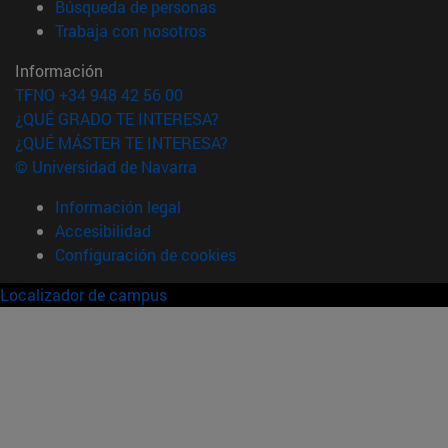
(abre en nueva ventana)
Búsqueda de personas
(abre en nueva ventana)
Trabaja con nosotros
Información
TFNO +34 948 42 56 00
¿QUÉ GRADO TE INTERESA?
¿QUÉ MÁSTER TE INTERESA?
© Universidad de Navarra
Información legal
Accesibilidad
Configuración de cookies
Localizador de campus