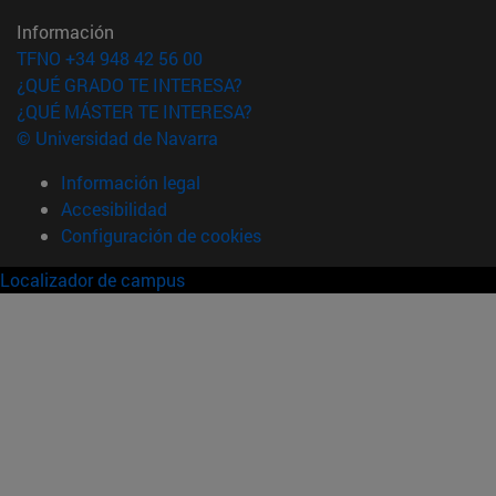
Información
TFNO +34 948 42 56 00
¿QUÉ GRADO TE INTERESA?
¿QUÉ MÁSTER TE INTERESA?
© Universidad de Navarra
Información legal
Accesibilidad
Configuración de cookies
Localizador de campus