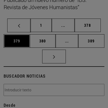
Revista de Jóvenes Humanistas”
Página
Páginas intermedias Us
Página
1
...
378
Página
Página
Páginas intermedias 
Página
379
380
...
389
BUSCADOR NOTICIAS
Desde