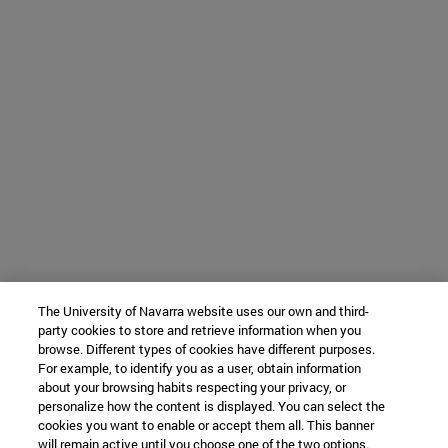
The University of Navarra website uses our own and third-
party cookies to store and retrieve information when you
browse. Different types of cookies have different purposes.
For example, to identify you as a user, obtain information
about your browsing habits respecting your privacy, or
personalize how the content is displayed. You can select the
cookies you want to enable or accept them all. This banner
will remain active until you choose one of the two options.