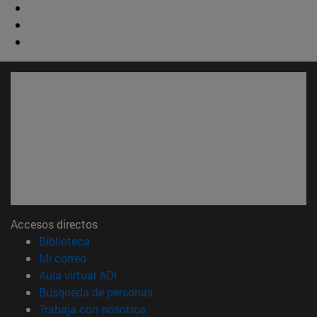
Accesos directos
(abre en nueva ventana)
Biblioteca
(abre en nueva ventana)
Mi correo
(abre en nueva ventana)
Aula virtual ADI
(abre en nueva ventana)
Búsqueda de personas
(abre en nueva ventana)
Trabaja con nosotros