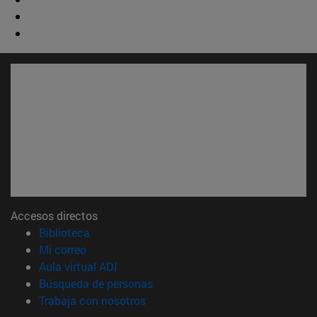
Accesos directos
(abre en nueva ventana)
Biblioteca
(abre en nueva ventana)
Mi correo
(abre en nueva ventana)
Aula virtual ADI
(abre en nueva ventana)
Búsqueda de personas
(abre en nueva ventana)
Trabaja con nosotros