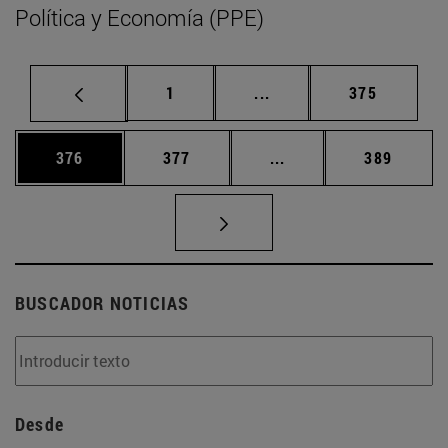
Política y Economía (PPE)
Página
Páginas intermedias Us
Página
1
...
375
Página
Página
Páginas intermedias 
Página
376
377
...
389
BUSCADOR NOTICIAS
Desde