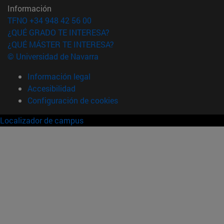
Información
TFNO +34 948 42 56 00
¿QUÉ GRADO TE INTERESA?
¿QUÉ MÁSTER TE INTERESA?
© Universidad de Navarra
Información legal
Accesibilidad
Configuración de cookies
Localizador de campus