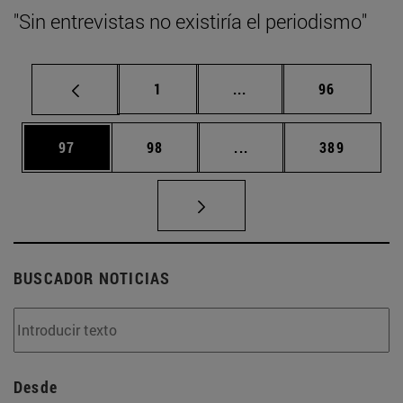
"Sin entrevistas no existiría el periodismo"
Página
Páginas intermedias Us
Página
1
...
96
Página
Página
Páginas intermedias U
Página
97
98
...
389
BUSCADOR NOTICIAS
Desde