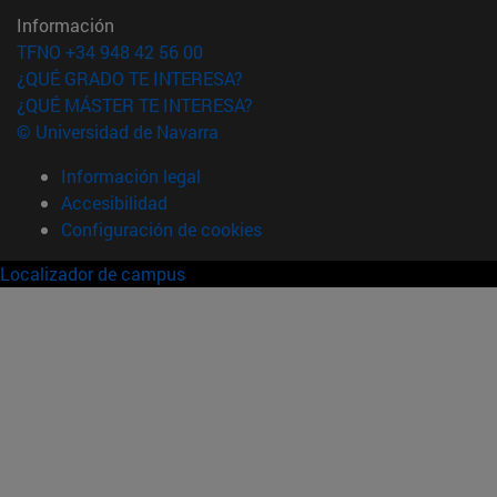
Información
TFNO +34 948 42 56 00
¿QUÉ GRADO TE INTERESA?
¿QUÉ MÁSTER TE INTERESA?
© Universidad de Navarra
Información legal
Accesibilidad
Configuración de cookies
Localizador de campus