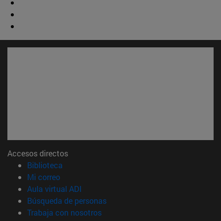
Accesos directos
(abre en nueva ventana)
Biblioteca
(abre en nueva ventana)
Mi correo
(abre en nueva ventana)
Aula virtual ADI
(abre en nueva ventana)
Búsqueda de personas
(abre en nueva ventana)
Trabaja con nosotros