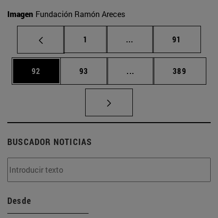
Imagen
Fundación Ramón Areces
Página
Páginas intermedias Us
Página
1
...
91
Página
Página
Páginas intermedias U
Página
92
93
...
389
BUSCADOR NOTICIAS
Desde