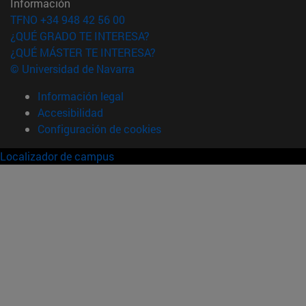
Información
TFNO +34 948 42 56 00
¿QUÉ GRADO TE INTERESA?
¿QUÉ MÁSTER TE INTERESA?
© Universidad de Navarra
Información legal
Accesibilidad
Configuración de cookies
Localizador de campus