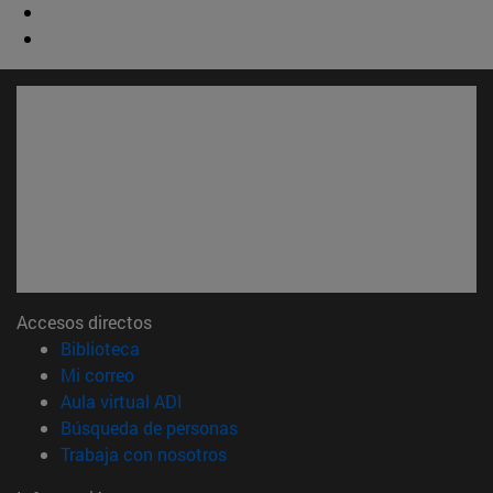
Accesos directos
(abre en nueva ventana)
Biblioteca
(abre en nueva ventana)
Mi correo
(abre en nueva ventana)
Aula virtual ADI
(abre en nueva ventana)
Búsqueda de personas
(abre en nueva ventana)
Trabaja con nosotros