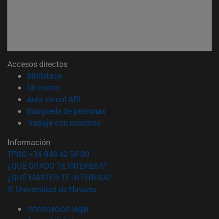
Accesos directos
(abre en nueva ventana)
Biblioteca
(abre en nueva ventana)
Mi correo
(abre en nueva ventana)
Aula virtual ADI
(abre en nueva ventana)
Búsqueda de personas
(abre en nueva ventana)
Trabaja con nosotros
Información
TFNO +34 948 42 56 00
¿QUÉ GRADO TE INTERESA?
¿QUÉ MÁSTER TE INTERESA?
© Universidad de Navarra
Información legal