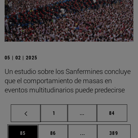
05 | 02 | 2025
Un estudio sobre los Sanfermines concluye
que el comportamiento de masas en
eventos multitudinarios puede predecirse
Página
Páginas intermedias Us
Página
1
...
84
Página
Página
Páginas intermedias U
Página
85
86
...
389