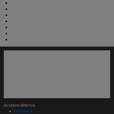
Accesos directos
(abre en nueva ventana)
Biblioteca