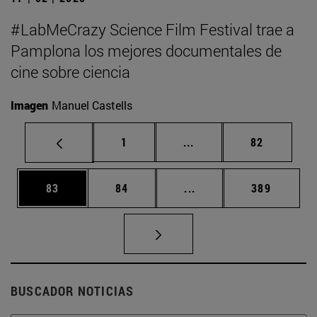
#LabMeCrazy Science Film Festival trae a
Pamplona los mejores documentales de
cine sobre ciencia
Imagen
Manuel Castells
Página
Páginas intermedias Us
Página
1
...
82
Página
Página
Páginas intermedias U
Página
83
84
...
389
BUSCADOR NOTICIAS