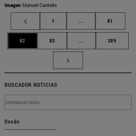
Imagen
Manuel Castells
Página
Páginas intermedias Us
Página
1
...
81
Página
Página
Páginas intermedias U
Página
82
83
...
389
BUSCADOR NOTICIAS
Desde