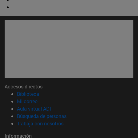
Accesos directos
(abre en nueva ventana)
Biblioteca
(abre en nueva ventana)
Mi correo
(abre en nueva ventana)
Aula virtual ADI
(abre en nueva ventana)
Búsqueda de personas
(abre en nueva ventana)
Trabaja con nosotros
Información