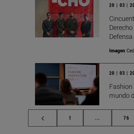
20 | 03 | 
Cincuent
Derecho 
Defensa
Imagen
Ced
20 | 03 | 
Fashion 
mundo de
Página
Páginas interm
Pág
1
...
76