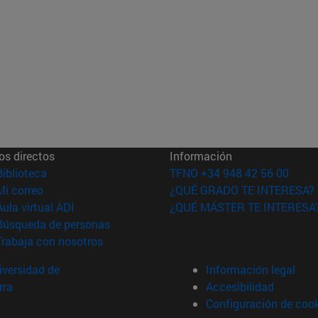
os directos
Información
(abre en nueva ventana)
Biblioteca
TFNO +34 948 42 56 00
(abre en nueva ventana)
Mi correo
¿QUÉ GRADO TE INTERESA?
(abre en nueva ventana)
Aula virtual ADI
¿QUÉ MÁSTER TE INTERESA
(abre en nueva ventana)
Búsqueda de personas
(abre en nueva ventana)
Trabaja con nosotros
versidad de
Información legal
rra
Accesibilidad
Configuración de coo