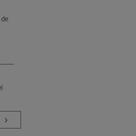
 de
l
e TAB para desplazarse.