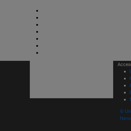
Acces
© Uni
Nava