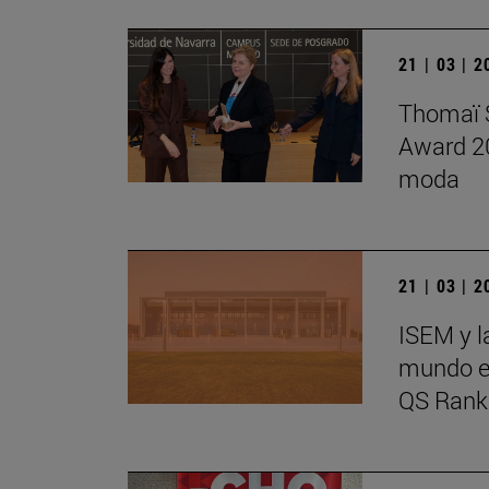
21 | 03 | 
Thomaï S
Award 20
moda
21 | 03 | 
ISEM y l
mundo en
QS Rank