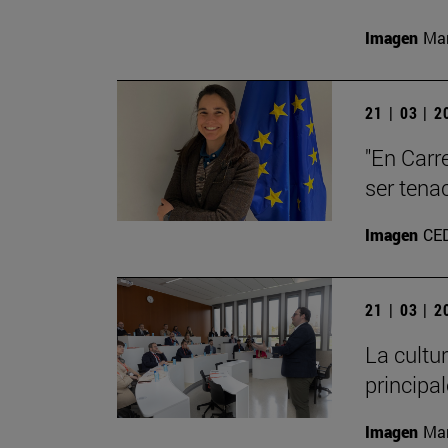
Imagen
Man
21 | 03 | 
"En Carre
ser tena
Imagen
CE
21 | 03 | 
La cultu
principa
Imagen
Man