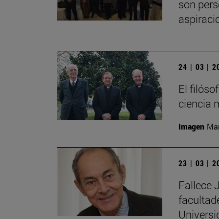
son pers
aspiraci
24 | 03 | 
El filós
ciencia 
Imagen
Man
23 | 03 | 
Fallece 
facultad
Universi