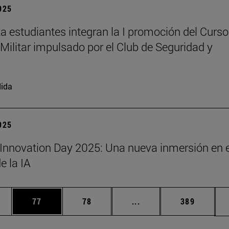
2025
a estudiantes integran la I promoción del Curso
Militar impulsado por el Club de Seguridad y
ida
2025
Innovation Day 2025: Una nueva inmersión en e
 la IA
edias Use TAB para desplazarse.
ina
Página
Página
Páginas intermedias Us
Página
77
78
...
389