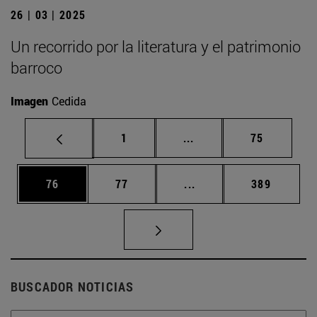
26 | 03 | 2025
Un recorrido por la literatura y el patrimonio
barroco
Imagen
Cedida
Página
Páginas intermedias Us
Página
1
...
75
Página
Página
Páginas intermedias U
Página
76
77
...
389
BUSCADOR NOTICIAS