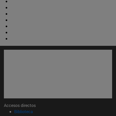
Accesos directos
(abre en nueva ventana)
Biblioteca