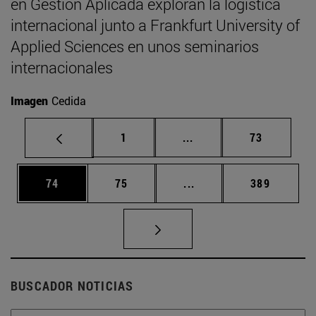
en Gestión Aplicada exploran la logística
internacional junto a Frankfurt University of
Applied Sciences en unos seminarios
internacionales
Imagen
Cedida
Página
Páginas intermedias Us
Página
1
...
73
Página
Página
Páginas intermedias U
Página
74
75
...
389
BUSCADOR NOTICIAS