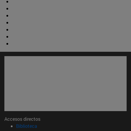
Accesos directos
(abre en nueva ventana)
Biblioteca