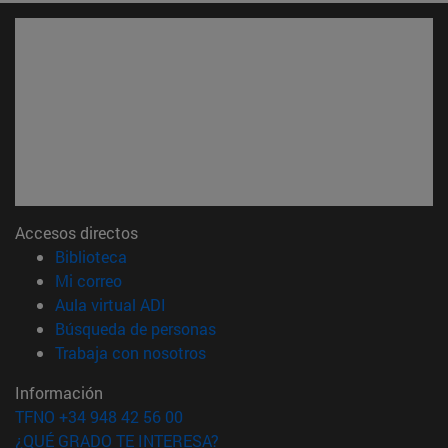
Accesos directos
(abre en nueva ventana)
Biblioteca
(abre en nueva ventana)
Mi correo
(abre en nueva ventana)
Aula virtual ADI
(abre en nueva ventana)
Búsqueda de personas
(abre en nueva ventana)
Trabaja con nosotros
Información
TFNO +34 948 42 56 00
¿QUÉ GRADO TE INTERESA?