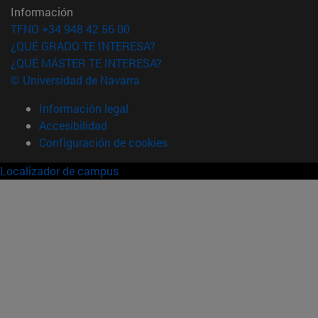
Información
TFNO +34 948 42 56 00
¿QUÉ GRADO TE INTERESA?
¿QUÉ MÁSTER TE INTERESA?
© Universidad de Navarra
Información legal
Accesibilidad
Configuración de cookies
Localizador de campus