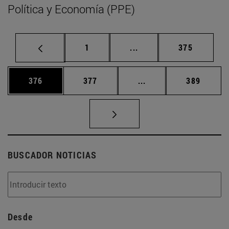
Política y Economía (PPE)
Página
Páginas intermedias Us
Página
1
...
375
Página
Página
Páginas intermedias 
Página
376
377
...
389
BUSCADOR NOTICIAS
Desde