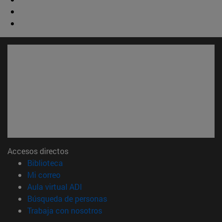
Accesos directos
(abre en nueva ventana)
Biblioteca
(abre en nueva ventana)
Mi correo
(abre en nueva ventana)
Aula virtual ADI
(abre en nueva ventana)
Búsqueda de personas
(abre en nueva ventana)
Trabaja con nosotros